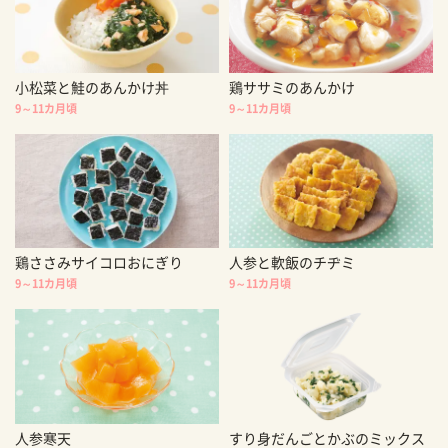
小松菜と鮭のあんかけ丼
鶏ササミのあんかけ
9～11カ月頃
9～11カ月頃
鶏ささみサイコロおにぎり
人参と軟飯のチヂミ
9～11カ月頃
9～11カ月頃
人参寒天
すり身だんごとかぶのミックス