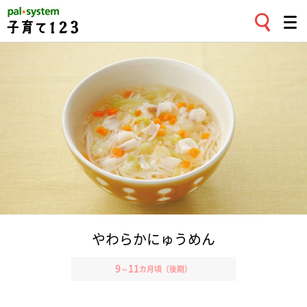
やわらかにゅうめん
9
11
～
カ月頃（後期）