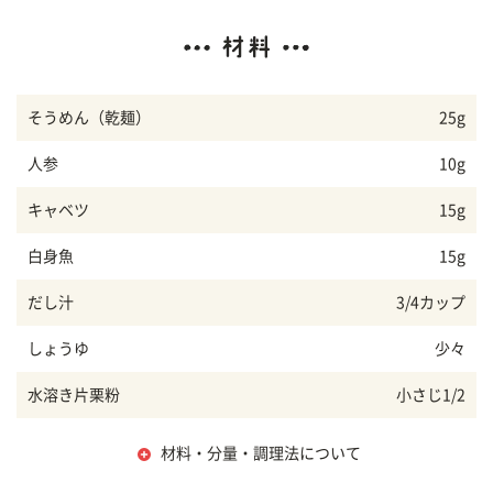
そうめん（乾麺）
25g
人参
10g
キャベツ
15g
白身魚
15g
だし汁
3/4カップ
しょうゆ
少々
水溶き片栗粉
小さじ1/2
材料・分量・調理法について