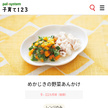
めかじきの野菜あんかけ
9
11
～
カ月頃（後期）
レンジのみ