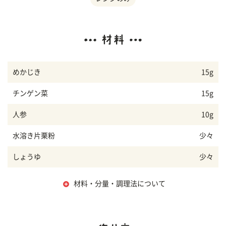
めかじき
15g
チンゲン菜
15g
人参
10g
水溶き片栗粉
少々
しょうゆ
少々
材料・分量・調理法について