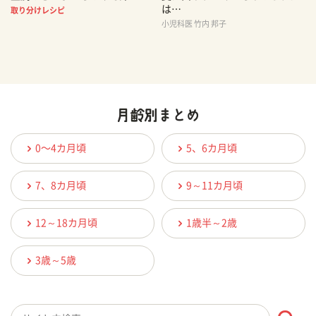
は…
取り分けレシピ
小児科医 竹内 邦子
0〜4カ月頃
5、6カ月頃
7、8カ月頃
9～11カ月頃
12～18カ月頃
1歳半～2歳
3歳～5歳