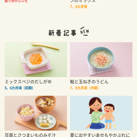
ンのミックス
取り分けレシピ
7、8カ月頃
ミックスベジのだしがゆ
鮭と玉ねぎのうどん
5、6カ月頃（初期）
7、8カ月頃（中期）
豆腐とさつまいものみそ汁
夏に出やすいあせもやかぶれに