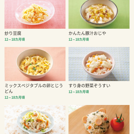
炒り豆腐
かんたん豚汁おじや
12～18カ月頃
12～18カ月頃
ミックスベジタブルの卵とじう
すり身の野菜ぞうすい
どん
12～18カ月頃
12～18カ月頃