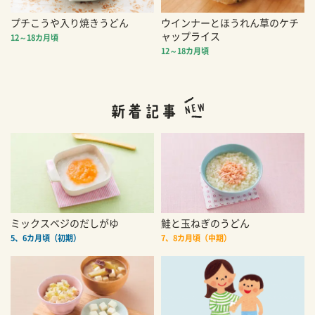
プチこうや入り焼きうどん
ウインナーとほうれん草のケチ
ャップライス
12～18カ月頃
12～18カ月頃
ミックスベジのだしがゆ
鮭と玉ねぎのうどん
5、6カ月頃（初期）
7、8カ月頃（中期）