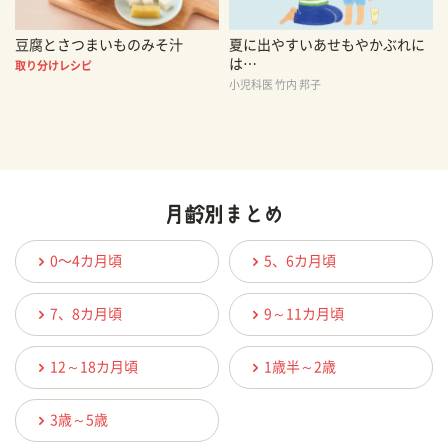
豆腐とさつまいものみそ汁
夏に出やすいあせもやかぶれに
は…
取り分けレシピ
小児科医 竹内 邦子
0〜4カ月頃
5、6カ月頃
7、8カ月頃
9～11カ月頃
12～18カ月頃
1歳半～2歳
3歳～5歳