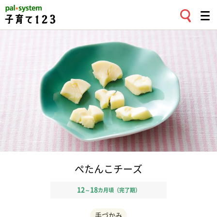
ぺたんこチーズ
12
18
～
カ月頃（完了期）
手づかみ