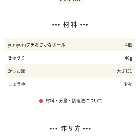
yumyumプチおさかなボール
4個
きゅうり
40g
かつお節
大さじ1
しょうゆ
少々
材料・分量・調理法について