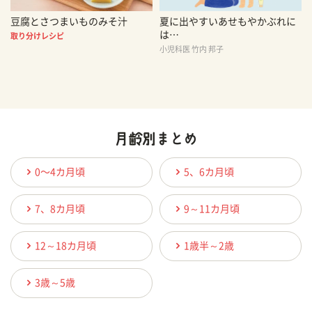
豆腐とさつまいものみそ汁
夏に出やすいあせもやかぶれに
は…
取り分けレシピ
小児科医 竹内 邦子
0〜4カ月頃
5、6カ月頃
7、8カ月頃
9～11カ月頃
12～18カ月頃
1歳半～2歳
3歳～5歳