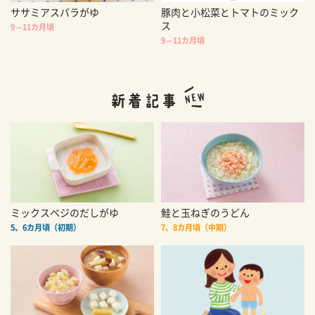
ササミアスパラがゆ
豚肉と小松菜とトマトのミック
ス
9～11カ月頃
9～11カ月頃
ミックスベジのだしがゆ
鮭と玉ねぎのうどん
5、6カ月頃（初期）
7、8カ月頃（中期）