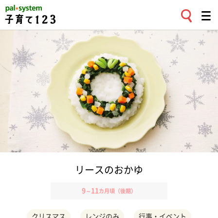
リースのおかゆ
9
11
～
カ月頃（後期）
クリスマス
レンジのみ
行事・イベント