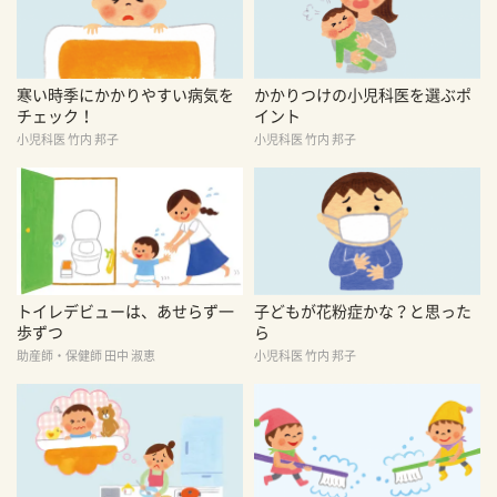
寒い時季にかかりやすい病気を
かかりつけの小児科医を選ぶポ
チェック！
イント
小児科医 竹内 邦子
小児科医 竹内 邦子
トイレデビューは、あせらず一
子どもが花粉症かな？と思った
歩ずつ
ら
助産師・保健師 田中 淑恵
小児科医 竹内 邦子