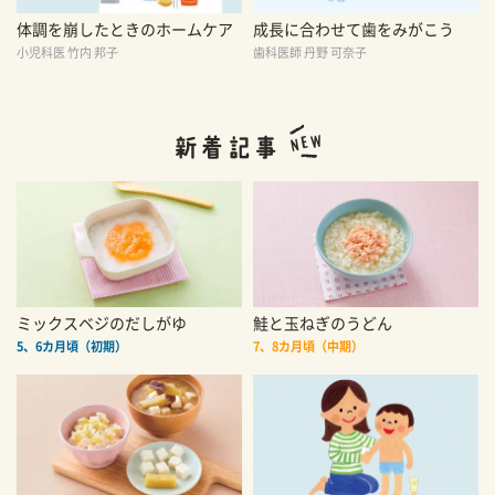
体調を崩したときのホームケア
成長に合わせて歯をみがこう
小児科医 竹内 邦子
歯科医師 丹野 可奈子
ミックスベジのだしがゆ
鮭と玉ねぎのうどん
5、6カ月頃（初期）
7、8カ月頃（中期）