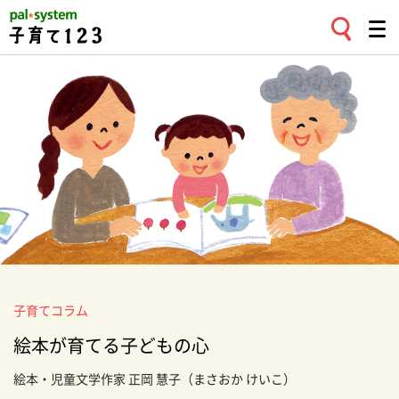
子育てコラム
絵本が育てる子どもの心
絵本・児童文学作家
正岡 慧子
（まさおか けいこ）