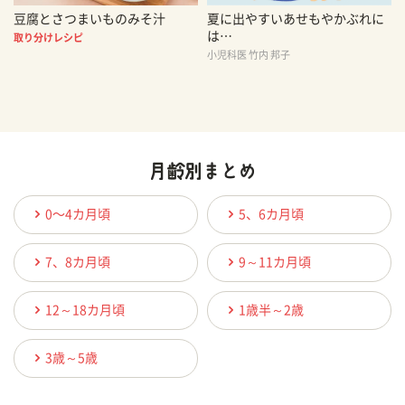
豆腐とさつまいものみそ汁
夏に出やすいあせもやかぶれに
は…
取り分けレシピ
小児科医 竹内 邦子
0〜4カ月頃
5、6カ月頃
7、8カ月頃
9～11カ月頃
12～18カ月頃
1歳半～2歳
3歳～5歳