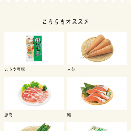
こうや豆腐
人参
豚肉
鮭