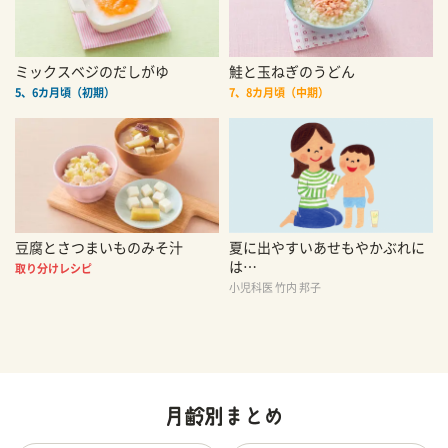
ミックスベジのだしがゆ
鮭と玉ねぎのうどん
5、6カ月頃（初期）
7、8カ月頃（中期）
豆腐とさつまいものみそ汁
夏に出やすいあせもやかぶれに
は…
取り分けレシピ
小児科医 竹内 邦子