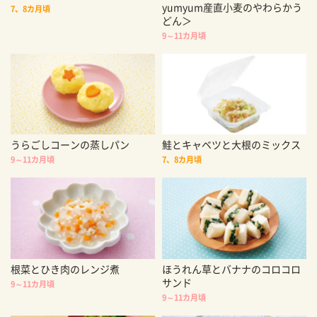
yumyum産直小麦のやわらかう
7、8カ月頃
どん＞
9～11カ月頃
うらごしコーンの蒸しパン
鮭とキャベツと大根のミックス
9～11カ月頃
7、8カ月頃
根菜とひき肉のレンジ煮
ほうれん草とバナナのコロコロ
サンド
9～11カ月頃
9～11カ月頃