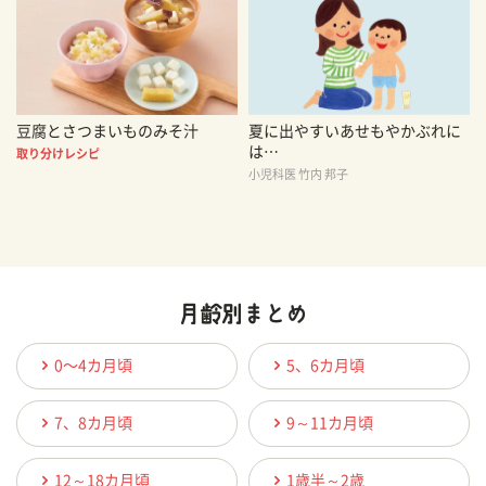
豆腐とさつまいものみそ汁
夏に出やすいあせもやかぶれに
は…
取り分けレシピ
小児科医 竹内 邦子
0〜4カ月頃
5、6カ月頃
7、8カ月頃
9～11カ月頃
12～18カ月頃
1歳半～2歳