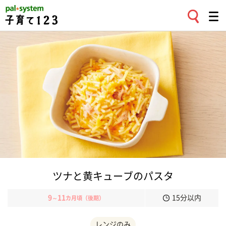
ツナと黄キューブのパスタ
9
11
15分以内
～
カ月頃（後期）
レンジのみ