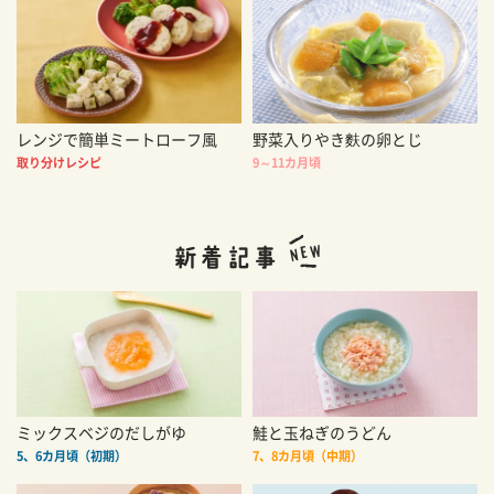
レンジで簡単ミートローフ風
野菜入りやき麩の卵とじ
取り分けレシピ
9～11カ月頃
ミックスベジのだしがゆ
鮭と玉ねぎのうどん
5、6カ月頃（初期）
7、8カ月頃（中期）