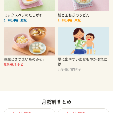
ミックスベジのだしがゆ
鮭と玉ねぎのうどん
5、6カ月頃（初期）
7、8カ月頃（中期）
豆腐とさつまいものみそ汁
夏に出やすいあせもやかぶれに
は…
取り分けレシピ
小児科医 竹内 邦子