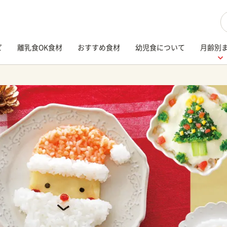
検
ピ
離乳食OK食材
おすすめ食材
幼児食について
月齢別