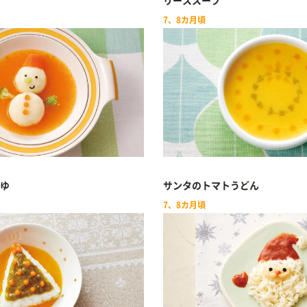
リーススープ
7、8カ月頃
ゆ
サンタのトマトうどん
7、8カ月頃