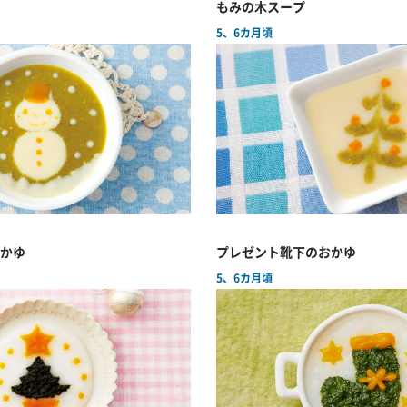
もみの木スープ
5、6カ月頃
かゆ
プレゼント靴下のおかゆ
5、6カ月頃