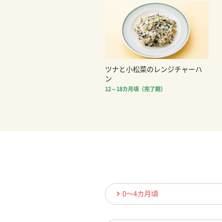
ツナと小松菜のレンジチャーハ
ン
12～18カ月頃（完了期）
0〜4カ月頃