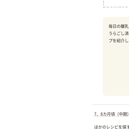
毎日の離乳
うらごし済
プを紹介し
7、8カ月頃（中期
ほかのレシピを探