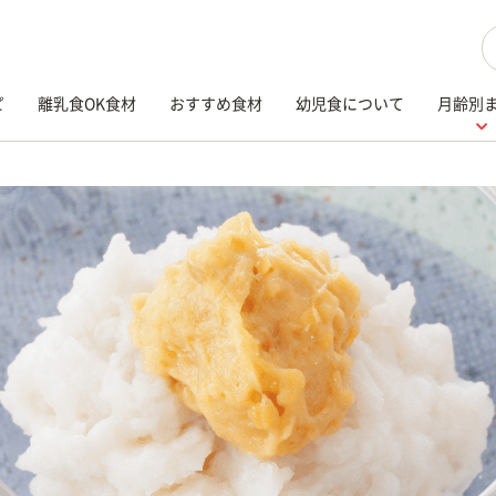
検
ピ
離乳食OK食材
おすすめ食材
幼児食について
月齢別