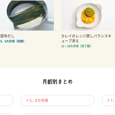
昆布だし
カレイのレンジ蒸しバランスキ
ューブ添え
5、6カ月頃（初期）
12～18カ月頃（完了期）
5、6カ月頃
7