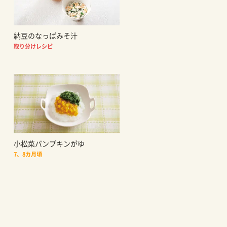
納豆のなっぱみそ汁
取り分けレシピ
小松菜パンプキンがゆ
7、8カ月頃