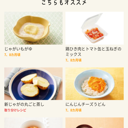
じゃがいもがゆ
鶏ひき肉とトマト缶と玉ねぎの
ミックス
7、8カ月頃
7、8カ月頃
新じゃがの丸ごと蒸し
にんじんチーズうどん
取り分けレシピ
7、8カ月頃