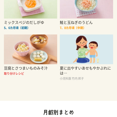
ミックスベジのだしがゆ
鮭と玉ねぎのうどん
5、6カ月頃（初期）
7、8カ月頃（中期）
豆腐とさつまいものみそ汁
夏に出やすいあせもやかぶれに
は…
取り分けレシピ
小児科医 竹内 邦子