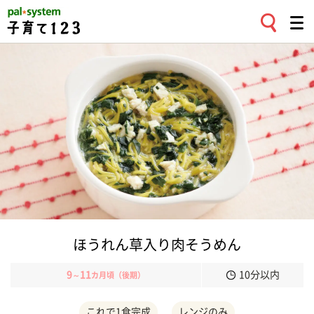
ほうれん草入り肉そうめん
9
11
10分以内
～
カ月頃（後期）
これで1食完成
レンジのみ