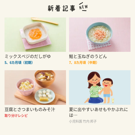
ミックスベジのだしがゆ
鮭と玉ねぎのうどん
5、6カ月頃（初期）
7、8カ月頃（中期）
豆腐とさつまいものみそ汁
夏に出やすいあせもやかぶれに
は…
取り分けレシピ
小児科医 竹内 邦子