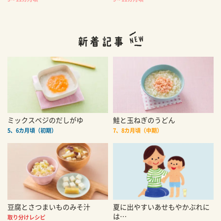
ミックスベジのだしがゆ
鮭と玉ねぎのうどん
5、6カ月頃（初期）
7、8カ月頃（中期）
豆腐とさつまいものみそ汁
夏に出やすいあせもやかぶれに
は…
取り分けレシピ