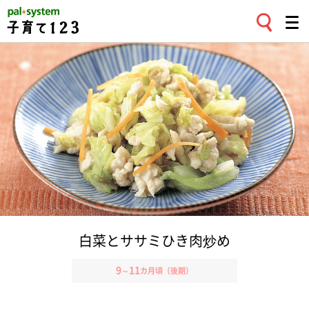
白菜とササミひき肉炒め
9
11
～
カ月頃（後期）