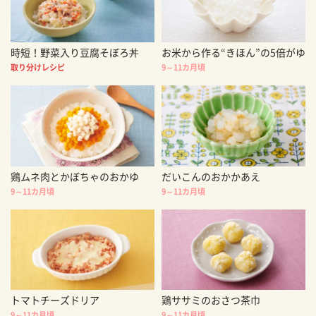
時短！野菜入り豆腐そぼろ丼
お米から作る“きほん”の5倍がゆ
取り分けレシピ
9～11カ月頃
鶏ムネ肉とかぼちゃのおかゆ
だいこんのおかかあえ
9～11カ月頃
9～11カ月頃
トマトチーズドリア
鶏ササミのおさつ茶巾
9～11カ月頃
9～11カ月頃