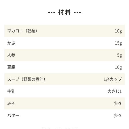
マカロニ（乾麺）
10g
かぶ
15g
人参
5g
豆腐
10g
スープ（野菜の煮汁）
1/4カップ
牛乳
大さじ1
みそ
少々
バター
少々