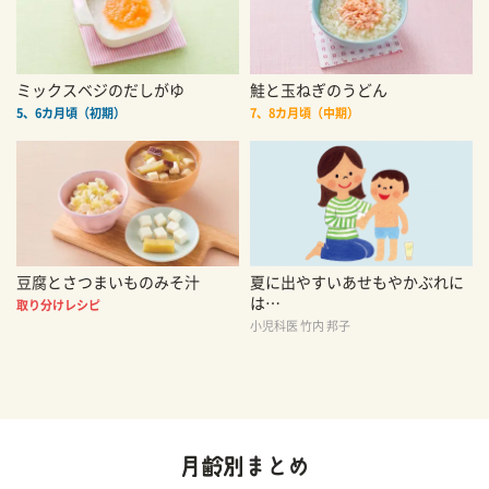
ミックスベジのだしがゆ
鮭と玉ねぎのうどん
5、6カ月頃（初期）
7、8カ月頃（中期）
豆腐とさつまいものみそ汁
夏に出やすいあせもやかぶれに
は…
取り分けレシピ
小児科医 竹内 邦子