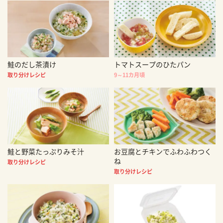
鮭のだし茶漬け
トマトスープのひたパン
取り分けレシピ
9～11カ月頃
鮭と野菜たっぷりみそ汁
お豆腐とチキンでふわふわつく
ね
取り分けレシピ
取り分けレシピ