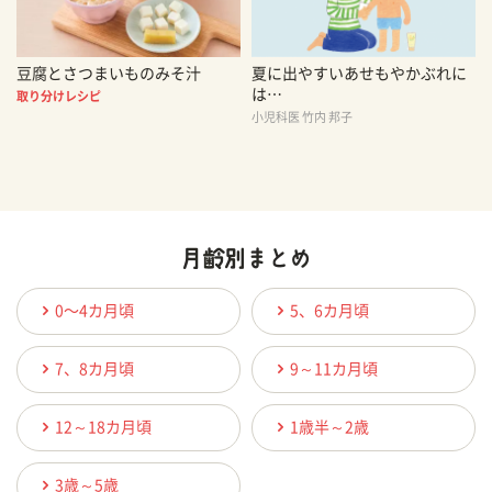
豆腐とさつまいものみそ汁
夏に出やすいあせもやかぶれに
は…
取り分けレシピ
小児科医 竹内 邦子
0〜4カ月頃
5、6カ月頃
7、8カ月頃
9～11カ月頃
12～18カ月頃
1歳半～2歳
3歳～5歳