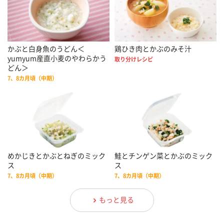
かぶと白身魚のうどん＜
鶏ひき肉とかぶのみそ汁
yumyum産直小麦のやわらかう
取り分けレシピ
どん＞
7、8カ月頃（中期）
めかじきとかぶとねぎのミック
鮭とチンゲン菜とかぶのミック
ス
ス
7、8カ月頃（中期）
7、8カ月頃（中期）
もっと見る