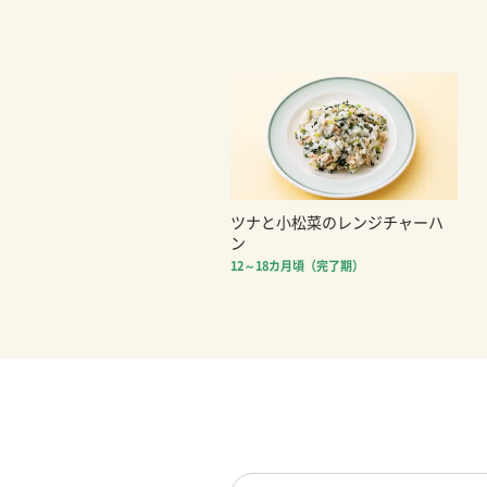
ツナと小松菜のレンジチャーハ
ン
12～18カ月頃（完了期）