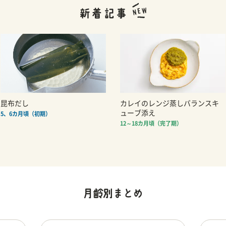
昆布だし
カレイのレンジ蒸しバランスキ
ューブ添え
5、6カ月頃（初期）
12～18カ月頃（完了期）