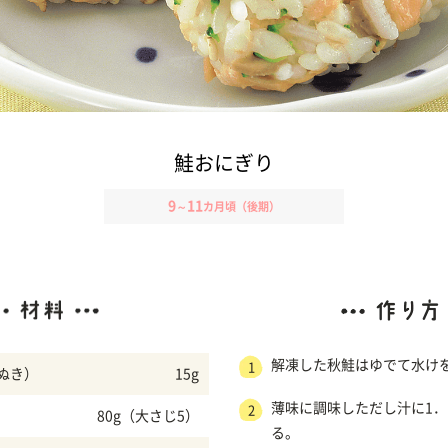
鮭おにぎり
9
11
～
カ月頃（後期）
解凍した秋鮭はゆでて水け
1
ぬき）
15g
薄味に調味しただし汁に1
2
80g（大さじ5）
る。