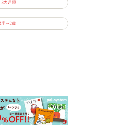
、8カ月頃
歳半～2歳