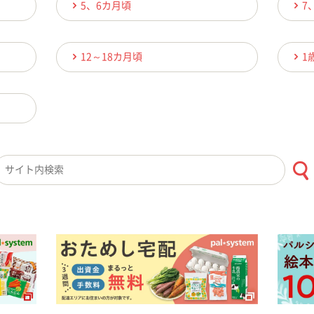
5、6カ月頃
7
12～18カ月頃
1
検索キーワード入力