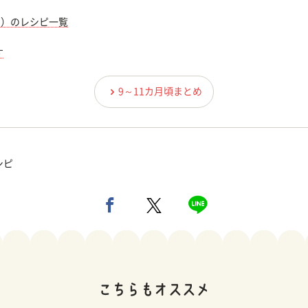
期）のレシピ一覧
す
9～11カ月頃まとめ
シピ