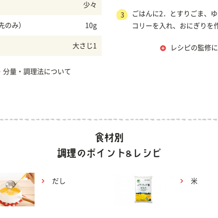
少々
ごはんに2．とすりごま、
3
先のみ）
10g
コリーを入れ、おにぎりを
大さじ1
レシピの監修に
・分量・調理法について
だし
米