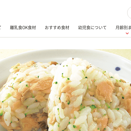
検
ピ
離乳食OK食材
おすすめ食材
幼児食について
月齢別