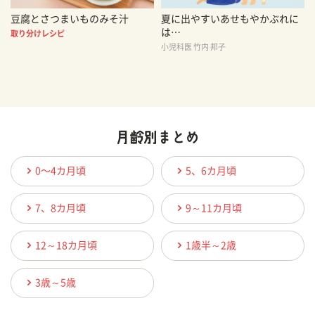
豆腐とさつまいものみそ汁
夏に出やすいあせもやかぶれに
は…
取り分けレシピ
小児科医 竹内 邦子
0〜4カ月頃
5、6カ月頃
7、8カ月頃
9～11カ月頃
12～18カ月頃
1歳半～2歳
3歳～5歳