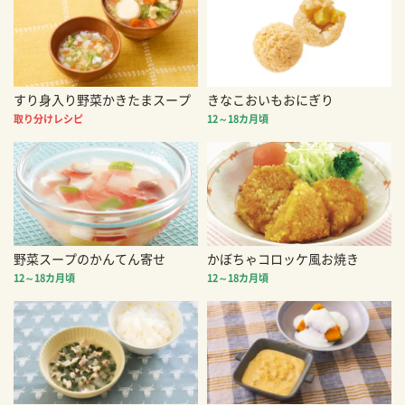
すり身入り野菜かきたまスープ
きなこおいもおにぎり
取り分けレシピ
12～18カ月頃
野菜スープのかんてん寄せ
かぼちゃコロッケ風お焼き
12～18カ月頃
12～18カ月頃