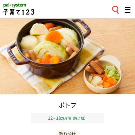
ポトフ
12
18
～
カ月頃（完了期）
取り分け