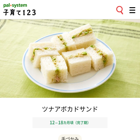
ツナアボカドサンド
12
18
～
カ月頃（完了期）
手づかみ