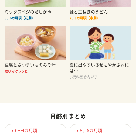
ミックスベジのだしがゆ
鮭と玉ねぎのうどん
5、6カ月頃（初期）
7、8カ月頃（中期）
豆腐とさつまいものみそ汁
夏に出やすいあせもやかぶれに
は…
取り分けレシピ
小児科医 竹内 邦子
0〜4カ月頃
5、6カ月頃