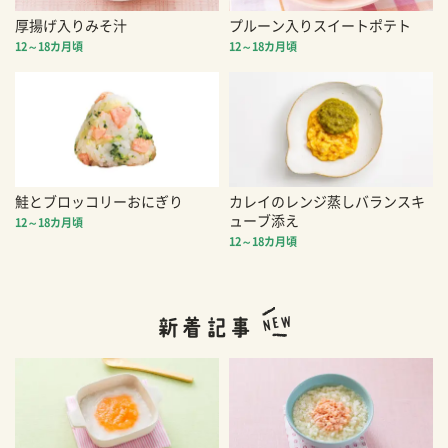
厚揚げ入りみそ汁
プルーン入りスイートポテト
12～18カ月頃
12～18カ月頃
鮭とブロッコリーおにぎり
カレイのレンジ蒸しバランスキ
ューブ添え
12～18カ月頃
12～18カ月頃