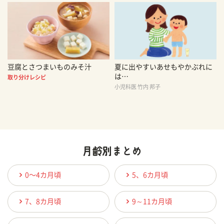
豆腐とさつまいものみそ汁
夏に出やすいあせもやかぶれに
は…
取り分けレシピ
小児科医 竹内 邦子
0〜4カ月頃
5、6カ月頃
7、8カ月頃
9～11カ月頃