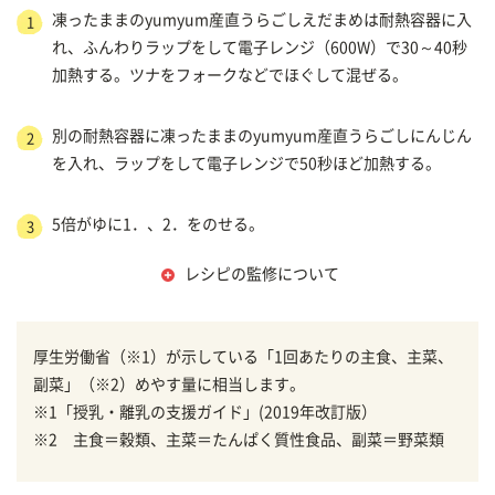
凍ったままのyumyum産直うらごしえだまめは耐熱容器に入
1
れ、ふんわりラップをして電子レンジ（600W）で30～40秒
加熱する。ツナをフォークなどでほぐして混ぜる。
別の耐熱容器に凍ったままのyumyum産直うらごしにんじん
2
を入れ、ラップをして電子レンジで50秒ほど加熱する。
5倍がゆに1．、2．をのせる。
3
レシピの監修について
厚生労働省（※1）が示している「1回あたりの主食、主菜、
副菜」（※2）めやす量に相当します。
※1「授乳・離乳の支援ガイド」(2019年改訂版）
※2 主食＝穀類、主菜＝たんぱく質性食品、副菜＝野菜類