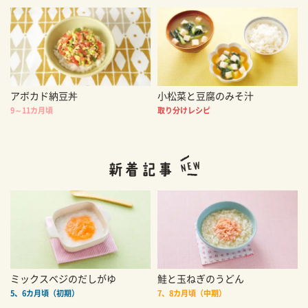
アボカド納豆丼
小松菜と豆腐のみそ汁
9～11カ月頃
取り分けレシピ
ミックスベジのだしがゆ
鮭と玉ねぎのうどん
5、6カ月頃（初期）
7、8カ月頃（中期）