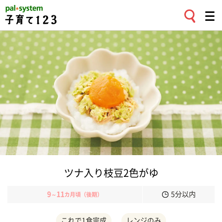
ツナ入り枝豆2色がゆ
9
11
5分以内
～
カ月頃（後期）
これで1食完成
レンジのみ