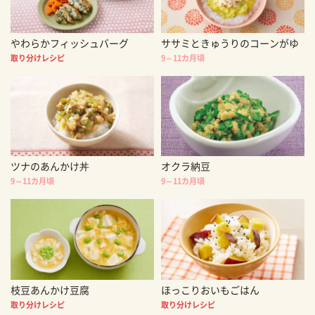
やわらかフィッシュバーグ
ササミときゅうりのコーンがゆ
取り分けレシピ
9～11カ月頃
ツナのあんかけ丼
オクラ納豆
9～11カ月頃
9～11カ月頃
枝豆あんかけ豆腐
ほっこりおいもごはん
取り分けレシピ
取り分けレシピ