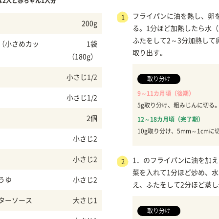
な2人と赤ちゃん1人分
フライパンに油を熱し、卵
1
200g
る。1分ほど加熱したら水（
ふたをして2～3分加熱して
（小さめカッ
1袋
取り出す。
（180g）
小さじ1/2
取り分け
9～11カ月頃（後期）
小さじ1/2
5g取り分け、粗みじんに切る
2個
12～18カ月頃（完了期）
10g取り分け、5mm～1cmに
小さじ2
小さじ2
1．のフライパンに油を加
2
菜を入れて1分ほど炒め、水
うゆ
小さじ2
え、ふたをして2分ほど蒸
ターソース
大さじ1
取り分け