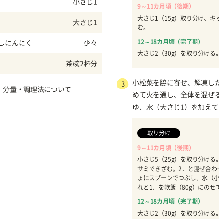
小さじ1
9～11カ月頃（後期）
大さじ1（15g）取り分け、
大さじ1
む。
12～18カ月頃（完了期）
しにんにく
少々
大さじ2（30g）を取り分ける
茶碗2杯分
小松菜を脇に寄せ、解凍し
3
・分量・調理法について
めて火を通し、全体を混ぜ
ゆ、水（大さじ1）を加え
取り分け
9～11カ月頃（後期）
小さじ5（25g）を取り分け
サミできざむ。2．と混ぜ合わ
ょにスプーンでつぶし、水（小
れと1．を軟飯（80g）にのせ
12～18カ月頃（完了期）
大さじ2（30g）を取り分ける