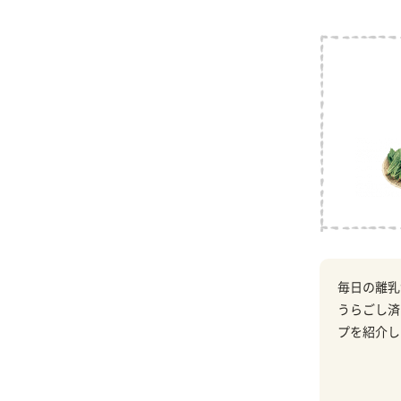
毎日の離乳
うらごし済
プを紹介し