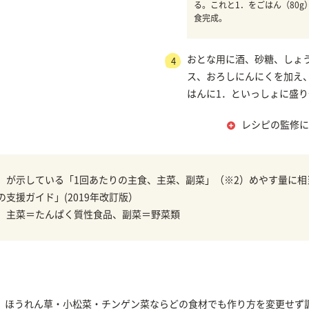
る。これと1．をごはん（80g
食完成。
おとな用に酒、砂糖、しょ
4
ス、おろしにんにくを加え
はんに1．といっしょに盛
レシピの監修に
）が示している「1回あたりの主食、主菜、副菜」（※2）めやす量に相
の支援ガイド」(2019年改訂版）
、主菜＝たんぱく質性食品、副菜＝野菜類
、ほうれん草・小松菜・チンゲン菜ならどの食材でも作り方を変更せず