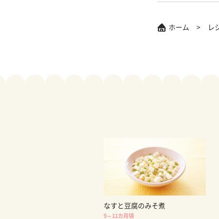
ホーム
レ
なすと豆腐のみそ煮
9～11カ月頃