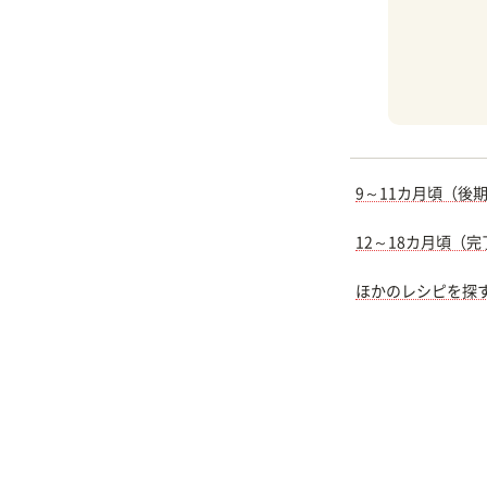
9～11カ月頃（後
12～18カ月頃（
ほかのレシピを探