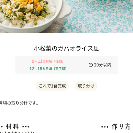
小松菜のガパオライス風
9
11
～
カ月頃（後期）
20分以内
12
18
～
カ月頃（完了期）
これで1食完成
取り分け
カ月頃の取り分けです。