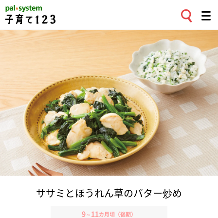
ササミとほうれん草のバター炒め
9
11
～
カ月頃（後期）