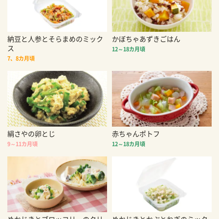
納豆と人参とそらまめのミック
かぼちゃあずきごはん
ス
12～18カ月頃
7、8カ月頃
絹さやの卵とじ
赤ちゃんポトフ
9～11カ月頃
12～18カ月頃