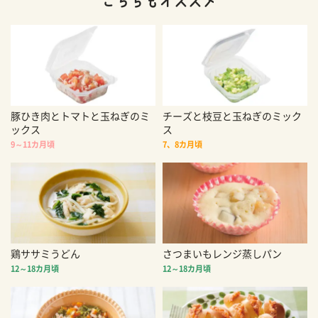
豚ひき肉とトマトと玉ねぎのミ
チーズと枝豆と玉ねぎのミック
ックス
ス
9～11カ月頃
7、8カ月頃
鶏ササミうどん
さつまいもレンジ蒸しパン
12～18カ月頃
12～18カ月頃