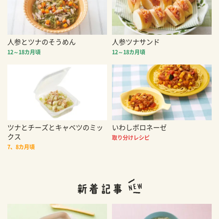
人参とツナのそうめん
人参ツナサンド
12～18カ月頃
12～18カ月頃
ツナとチーズとキャベツのミッ
いわしボロネーゼ
クス
取り分けレシピ
7、8カ月頃