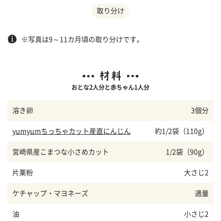
取り分け
※写真は9～11カ月頃の取り分けです。
おとな2人分と赤ちゃん1人分
溶き卵
3個分
yumyumちっちゃカット産直にんじん
約1/2袋（110g）
宮崎県産こまつな小さめカット
1/2袋（90g）
片栗粉
大さじ2
ケチャップ・マヨネーズ
適量
油
小さじ2