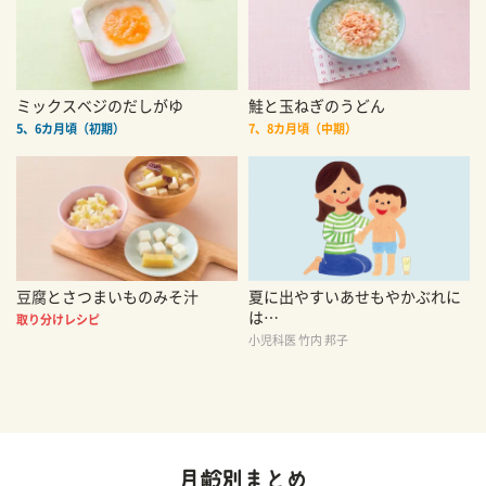
ミックスベジのだしがゆ
鮭と玉ねぎのうどん
5、6カ月頃（初期）
7、8カ月頃（中期）
豆腐とさつまいものみそ汁
夏に出やすいあせもやかぶれに
は…
取り分けレシピ
小児科医 竹内 邦子