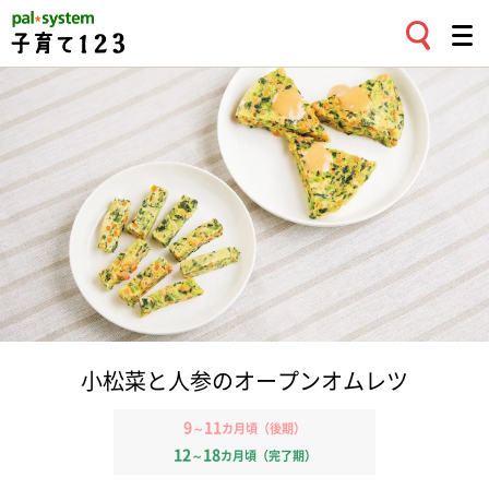
小松菜と人参のオープンオムレツ
9
11
～
カ月頃（後期）
12
18
～
カ月頃（完了期）