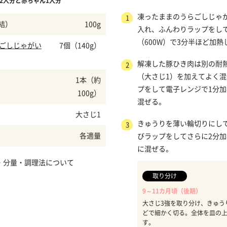
2人分と赤ちゃん1人分
凍ったままのうらごしじゃ
1
結）
100g
入れ、ふんわりラップをし
（600W）で3分半ほど加
らごしじゃがい
7個（140g）
解凍した豚ひき肉は別の耐
2
（大さじ1）を加えてよく
1本（約
プをして電子レンジで1分
100g）
混ぜる。
大さじ1
きゅうりを薄い輪切りにし
3
各適量
びラップをしてさらに2分加
に混ぜる。
・分量・調理法について
取り分け
9～11カ月頃（後期）
大さじ3強を取り分け、きゅう
どで細かく切る。全体を皿の
す。