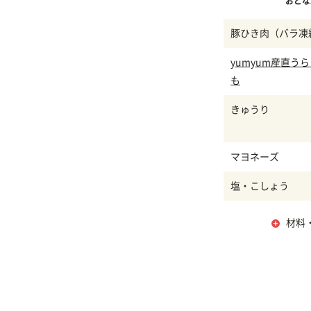
おとな
豚ひき肉（バラ凍
yumyum産直う
も
きゅうり
マヨネーズ
塩・こしょう
材料