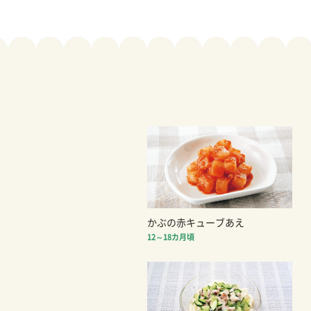
かぶの赤キューブあえ
12～18カ月頃