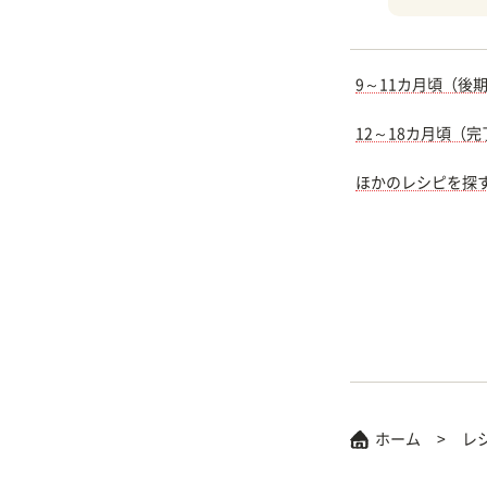
9～11カ月頃（後
12～18カ月頃（
ほかのレシピを探
ホーム
レ