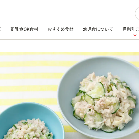
検
ピ
離乳食OK食材
おすすめ食材
幼児食について
月齢別