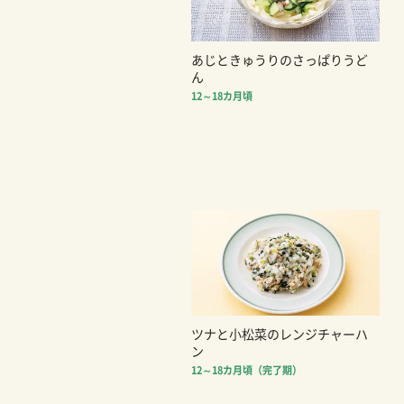
あじときゅうりのさっぱりうど
ん
12～18カ月頃
ツナと小松菜のレンジチャーハ
ン
12～18カ月頃（完了期）