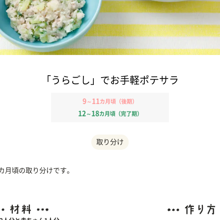
「うらごし」でお手軽ポテサラ
9
11
～
カ月頃（後期）
12
18
～
カ月頃（完了期）
取り分け
1カ月頃の取り分けです。