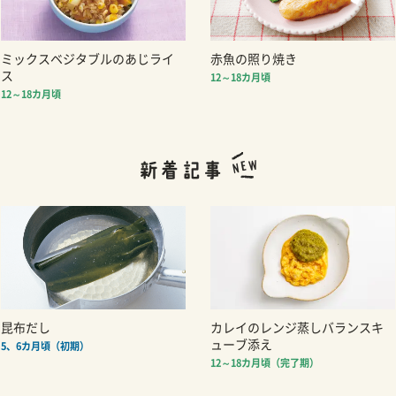
ミックスベジタブルのあじライ
赤魚の照り焼き
ス
12～18カ月頃
12～18カ月頃
昆布だし
カレイのレンジ蒸しバランスキ
ューブ添え
5、6カ月頃（初期）
12～18カ月頃（完了期）