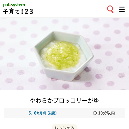
やわらかブロッコリーがゆ
5
6
10分以内
、
カ月頃（初期）
レンジのみ