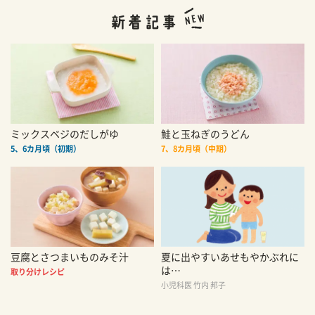
ミックスベジのだしがゆ
鮭と玉ねぎのうどん
5、6カ月頃（初期）
7、8カ月頃（中期）
豆腐とさつまいものみそ汁
夏に出やすいあせもやかぶれに
は…
取り分けレシピ
小児科医 竹内 邦子