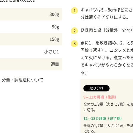
2人分と赤ちゃん1人分
キャベツは5～8cmほどに
1
300g
分は薄くそぎ切りにする。
90g
ひき肉と塩（分量外・少々
2
150g
鍋に1．を敷き詰め、2．と
3
回繰り返す）。コンソメと水
小さじ1
えて火にかける。煮立った
適量
でキャベツがやわらかくなる
る。
・分量・調理法について
取り分け
9～11カ月頃（後期）
全体の1/8量（大さじ3強）を
に切る。
12～18カ月頃（完了期）
全体の1/7量（大さじ4弱）を取
に切る。