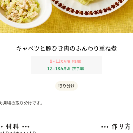
キャベツと豚ひき肉のふんわり重ね煮
9
11
～
カ月頃（後期）
12
18
～
カ月頃（完了期）
取り分け
1カ月頃の取り分けです。