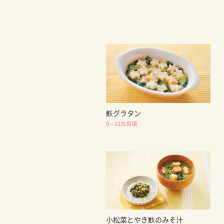
麩グラタン
9～11カ月頃
小松菜とやき麩のみそ汁