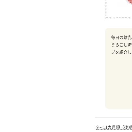
毎日の離乳
うらごし済
プを紹介し
9～11カ月頃（後