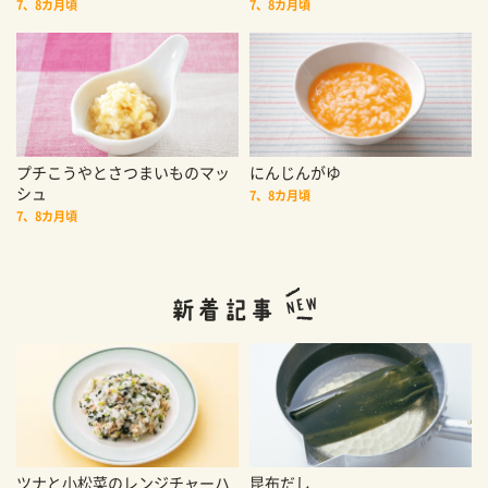
7、8カ月頃
7、8カ月頃
プチこうやとさつまいものマッ
にんじんがゆ
シュ
7、8カ月頃
7、8カ月頃
ツナと小松菜のレンジチャーハ
昆布だし