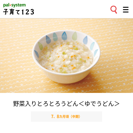
野菜入りとろとろうどん＜ゆでうどん＞
7
8
、
カ月頃（中期）