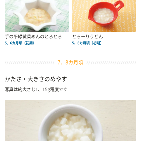
手の平緑黄菜めんのとろとろ
とろーりうどん
5、6カ月頃（初期）
5、6カ月頃（初期）
7、8カ月頃
かたさ・大きさのめやす
写真は約大さじ1、15g程度です