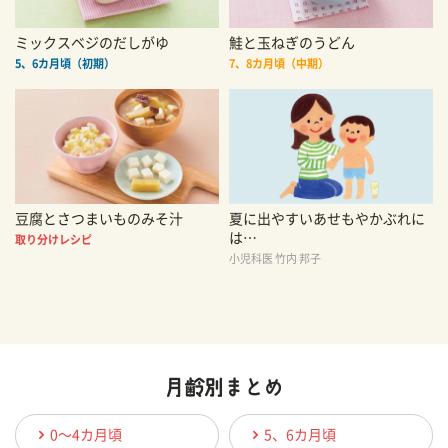
ミックスベジのだしがゆ
鮭と玉ねぎのうどん
5、6カ月頃（初期）
7、8カ月頃（中期）
豆腐とさつまいものみそ汁
夏に出やすいあせもやかぶれに
は…
取り分けレシピ
小児科医 竹内 邦子
0〜4カ月頃
5、6カ月頃