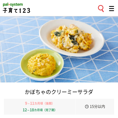
かぼちゃのクリーミーサラダ
9
11
～
カ月頃（後期）
15分以内
12
18
～
カ月頃（完了期）