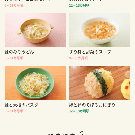
9～11カ月頃
12～18カ月頃
鮭のみそうどん
すり身と野菜のスープ
9～11カ月頃
9～11カ月頃
鮭と大根のパスタ
鶏と卵のそぼろおにぎり
9～11カ月頃
12～18カ月頃