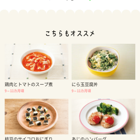
鶏肉とトマトのスープ煮
にら玉豆腐丼
9～11カ月頃
9～11カ月頃
枝豆のサイコロおにぎり
あじのハンバーグ