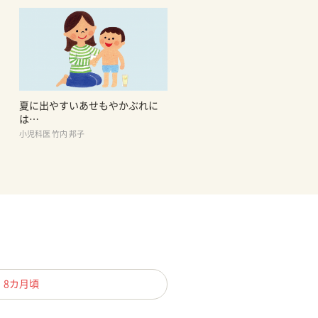
夏に出やすいあせもやかぶれに
は…
小児科医 竹内 邦子
、8カ月頃