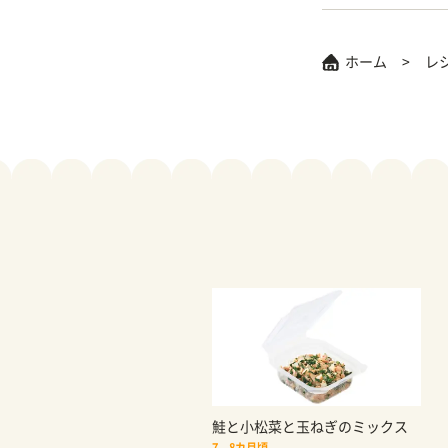
ホーム
レ
鮭と小松菜と玉ねぎのミックス
7、8カ月頃