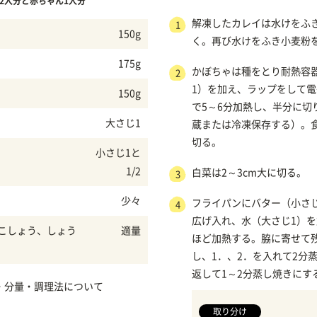
2人分と赤ちゃん1人分
解凍したカレイは水けをふ
1
150g
く。再び水けをふき小麦粉
175g
かぼちゃは種をとり耐熱容
2
1）を加え、ラップをして電
150g
で5～6分加熱し、半分に切
大さじ1
蔵または冷凍保存する）。
切る。
小さじ1と
1/2
白菜は2～3cm大に切る。
3
少々
フライパンにバター（小さ
4
広げ入れ、水（大さじ1）を
こしょう、しょう
適量
ほど加熱する。脇に寄せて
し、1．、2．を入れて2分
返して1～2分蒸し焼きにす
・分量・調理法について
取り分け