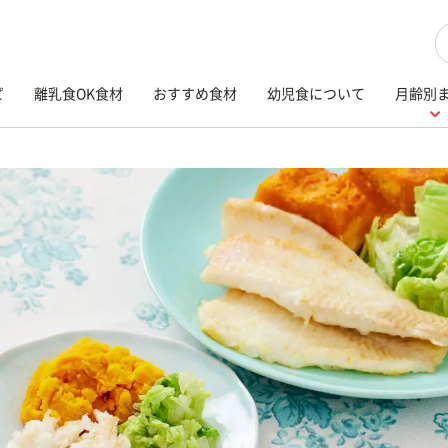
検
ピ
離乳食OK食材
おすすめ食材
幼児食について
月齢別