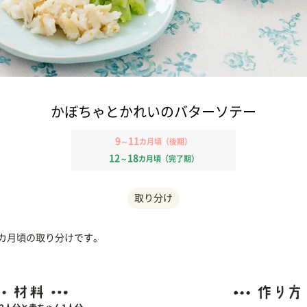
かぼちゃとかれいのバターソテー
9
11
～
カ月頃（後期）
12
18
～
カ月頃（完了期）
取り分け
1カ月頃の取り分けです。