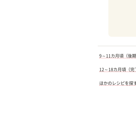
9～11カ月頃（後
12～18カ月頃（
ほかのレシピを探