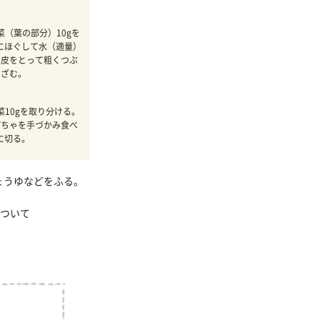
菜（葉の部分）10gを
にほぐして水（適量）
の皮をとって粗くつぶ
きざむ。
菜10gを取り分ける。
ぼちゃを手づかみ食べ
に切る。
ょうゆなどをふる。
ついて