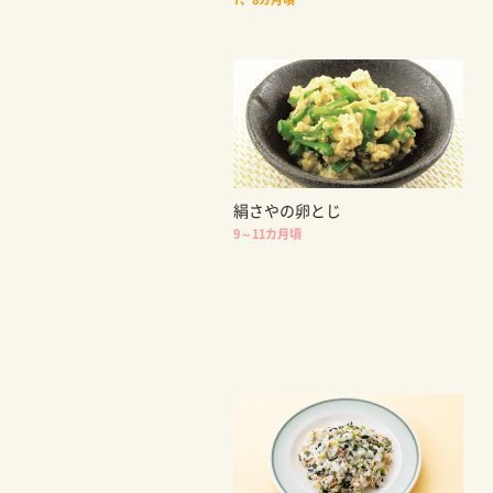
絹さやの卵とじ
9～11カ月頃