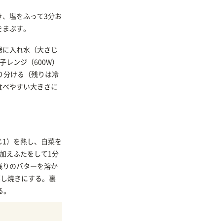
き、塩をふって3分お
をまぶす。
器に入れ水（大さじ
子レンジ（600W）
り分ける（残りは冷
食べやすい大きさに
じ1）を熱し、白菜を
加えふたをして1分
残りのバターを溶か
蒸し焼きにする。裏
る。