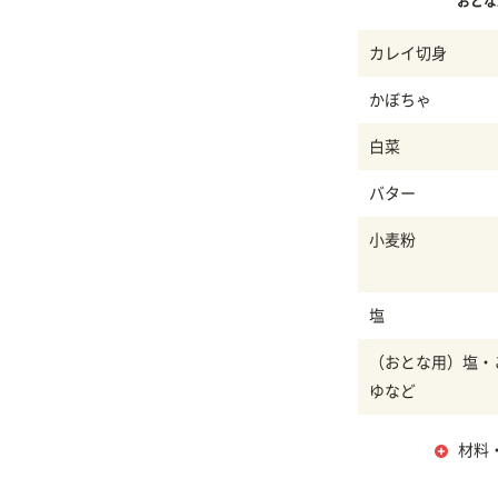
おとな
カレイ切身
かぼちゃ
白菜
バター
小麦粉
塩
（おとな用）塩・
ゆなど
材料