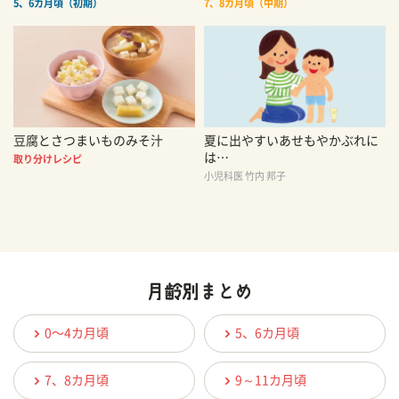
5、6カ月頃（初期）
7、8カ月頃（中期）
豆腐とさつまいものみそ汁
夏に出やすいあせもやかぶれに
は…
取り分けレシピ
小児科医 竹内 邦子
0〜4カ月頃
5、6カ月頃
7、8カ月頃
9～11カ月頃