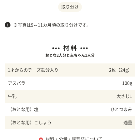
取り分け
※写真は9～11カ月頃の取り分けです。
おとな2人分と赤ちゃん1人分
1才からのチーズ鉄分入り
2枚（24g）
アスパラ
100g
牛乳
大さじ1
（おとな用）塩
ひとつまみ
（おとな用）こしょう
適量
材料・分量・調理法について