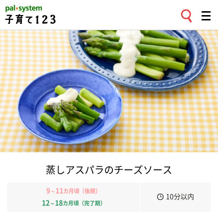
蒸しアスパラのチーズソース
9
11
～
カ月頃（後期）
10分以内
12
18
～
カ月頃（完了期）