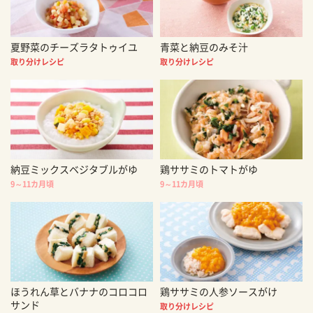
夏野菜のチーズラタトゥイユ
青菜と納豆のみそ汁
取り分けレシピ
取り分けレシピ
納豆ミックスベジタブルがゆ
鶏ササミのトマトがゆ
9～11カ月頃
9～11カ月頃
ほうれん草とバナナのコロコロ
鶏ササミの人参ソースがけ
サンド
取り分けレシピ