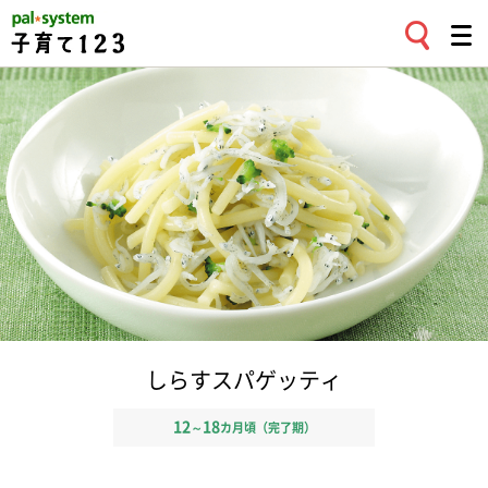
しらすスパゲッティ
12
18
～
カ月頃（完了期）