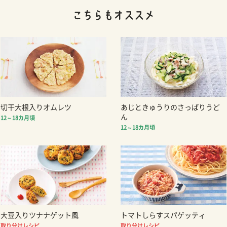
切干大根入りオムレツ
あじときゅうりのさっぱりうど
ん
12～18カ月頃
12～18カ月頃
大豆入りツナナゲット風
トマトしらすスパゲッティ
取り分けレシピ
取り分けレシピ