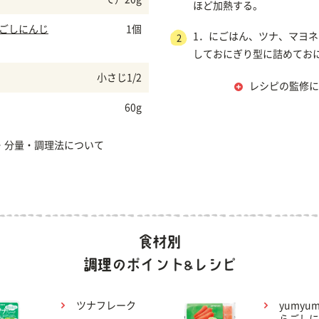
ほど加熱する。
らごしにんじ
1個
1．にごはん、ツナ、マヨネ
2
しておにぎり型に詰めてお
小さじ1/2
レシピの監修に
60g
・分量・調理法について
ツナフレーク
yumyu