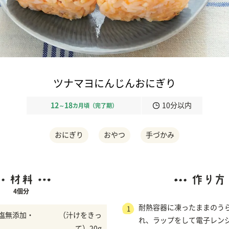
ツナマヨにんじんおにぎり
12
18
10分以内
～
カ月頃（完了期）
おにぎり
おやつ
手づかみ
4個分
耐熱容器に凍ったままのう
1
塩無添加・
（汁けをきっ
れ、ラップをして電子レンジ（
て）20g