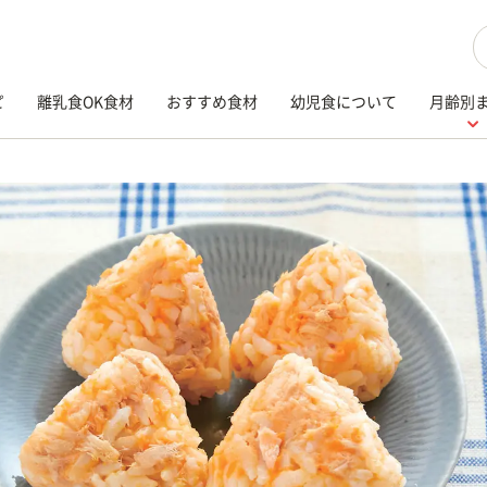
検
ピ
離乳食OK食材
おすすめ食材
幼児食について
月齢別