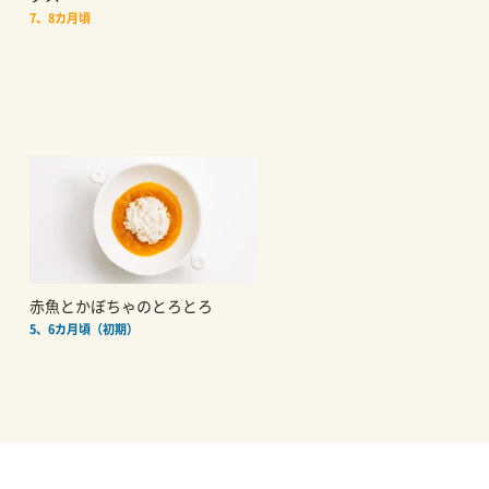
7、8カ月頃
赤魚とかぼちゃのとろとろ
5、6カ月頃（初期）