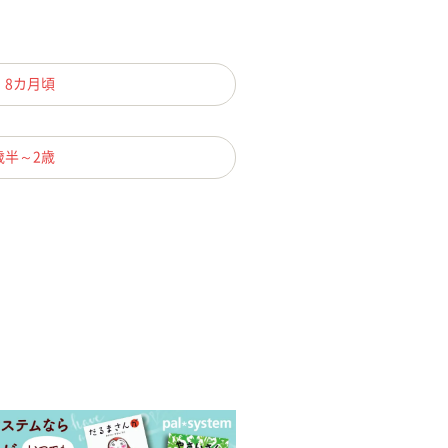
、8カ月頃
歳半～2歳