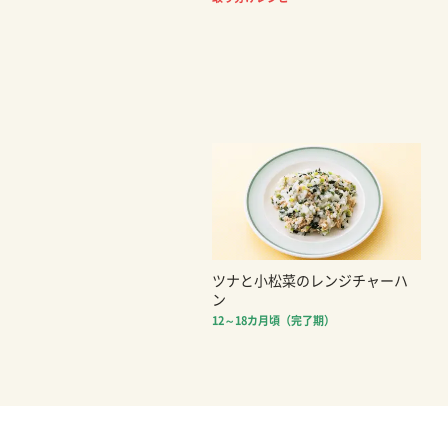
ツナと小松菜のレンジチャーハ
ン
12～18カ月頃（完了期）