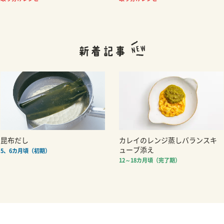
昆布だし
カレイのレンジ蒸しバランスキ
ューブ添え
5、6カ月頃（初期）
12～18カ月頃（完了期）