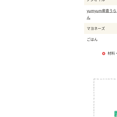
yumyum産直う
ん
マヨネーズ
ごはん
材料