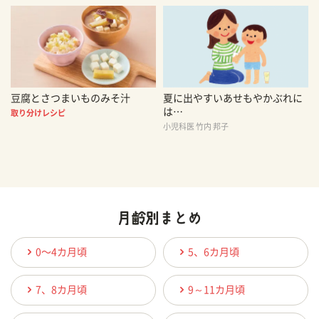
豆腐とさつまいものみそ汁
夏に出やすいあせもやかぶれに
は…
取り分けレシピ
小児科医 竹内 邦子
0〜4カ月頃
5、6カ月頃
7、8カ月頃
9～11カ月頃