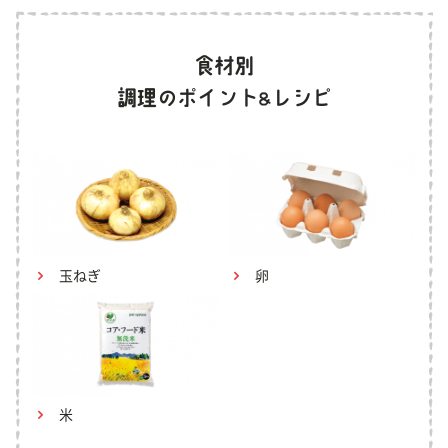
玉ねぎ
卵
米