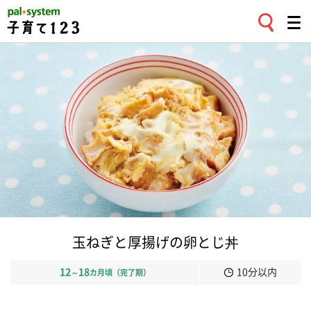
玉ねぎと厚揚げの卵とじ丼
12
18
10分以内
～
カ月頃（完了期）