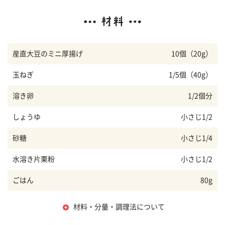
産直大豆のミニ厚揚げ
10個（20g）
玉ねぎ
1/5個（40g）
溶き卵
1/2個分
しょうゆ
小さじ1/2
砂糖
小さじ1/4
水溶き片栗粉
小さじ1/2
ごはん
80g
材料・分量・調理法について