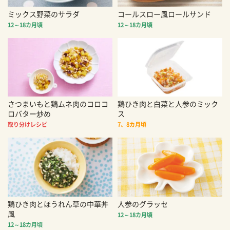
ミックス野菜のサラダ
コールスロー風ロールサンド
12～18カ月頃
12～18カ月頃
さつまいもと鶏ムネ肉のコロコ
鶏ひき肉と白菜と人参のミック
ロバター炒め
ス
取り分けレシピ
7、8カ月頃
鶏ひき肉とほうれん草の中華丼
人参のグラッセ
風
12～18カ月頃
12～18カ月頃