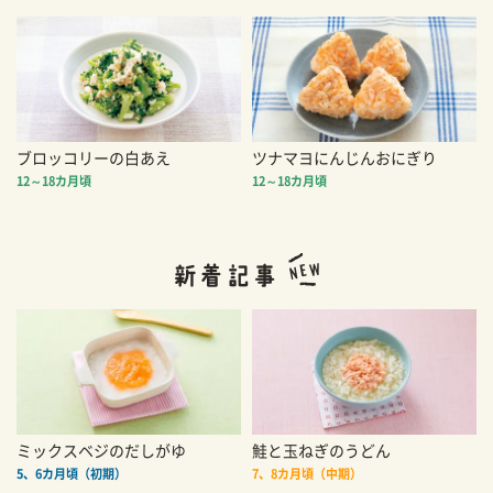
ブロッコリーの白あえ
ツナマヨにんじんおにぎり
12～18カ月頃
12～18カ月頃
ミックスベジのだしがゆ
鮭と玉ねぎのうどん
5、6カ月頃（初期）
7、8カ月頃（中期）