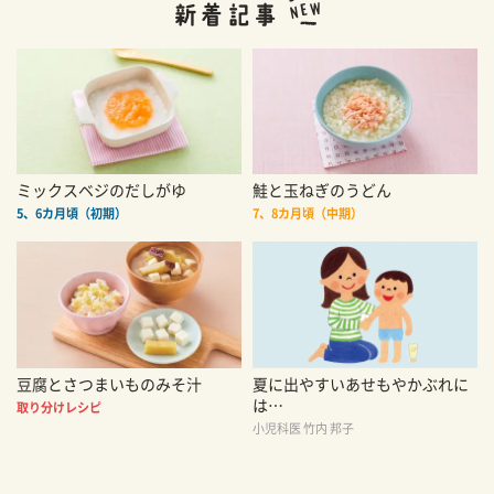
ミックスベジのだしがゆ
鮭と玉ねぎのうどん
5、6カ月頃（初期）
7、8カ月頃（中期）
豆腐とさつまいものみそ汁
夏に出やすいあせもやかぶれに
は…
取り分けレシピ
小児科医 竹内 邦子