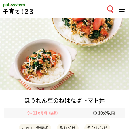
ほうれん草のねばねばトマト丼
9
11
10分以内
～
カ月頃（後期）
これで1食完成
取り分け
鉄分レシピ