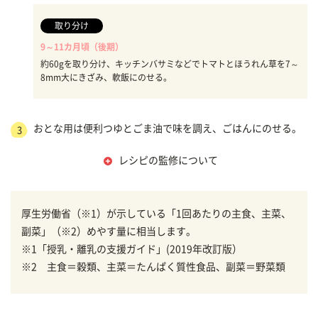
取り分け
9～11カ月頃（後期）
約60gを取り分け、キッチンバサミなどでトマトとほうれん草を7～
8mm大にきざみ、軟飯にのせる。
おとな用は便利つゆとごま油で味を調え、ごはんにのせる。
3
レシピの監修について
厚生労働省（※1）が示している「1回あたりの主食、主菜、
副菜」（※2）めやす量に相当します。
※1「授乳・離乳の支援ガイド」(2019年改訂版）
※2 主食＝穀類、主菜＝たんぱく質性食品、副菜＝野菜類