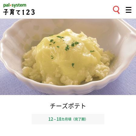
チーズポテト
12
18
～
カ月頃（完了期）