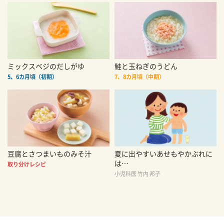
ミックスベジのだしがゆ
鮭と玉ねぎのうどん
5、6カ月頃（初期）
7、8カ月頃（中期）
豆腐とさつまいものみそ汁
夏に出やすいあせもやかぶれに
は…
取り分けレシピ
小児科医 竹内 邦子