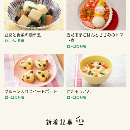
豆腐と野菜の簡単煮
雪だるまごはんとささみのトマ
ト煮
12～18カ月頃
12～18カ月頃
プルーン入りスイートポテト
かき玉うどん
12～18カ月頃
12～18カ月頃