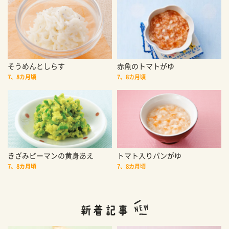
そうめんとしらす
赤魚のトマトがゆ
7、8カ月頃
7、8カ月頃
きざみピーマンの黄身あえ
トマト入りパンがゆ
7、8カ月頃
7、8カ月頃