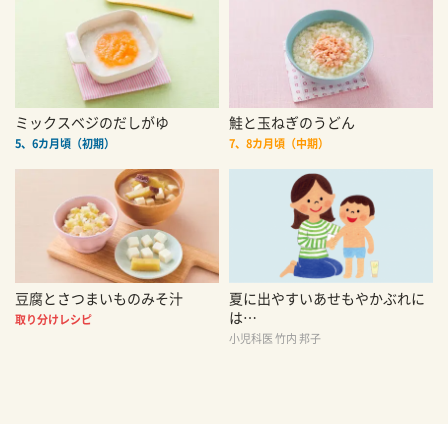
ミックスベジのだしがゆ
鮭と玉ねぎのうどん
5、6カ月頃（初期）
7、8カ月頃（中期）
豆腐とさつまいものみそ汁
夏に出やすいあせもやかぶれに
は…
取り分けレシピ
小児科医 竹内 邦子