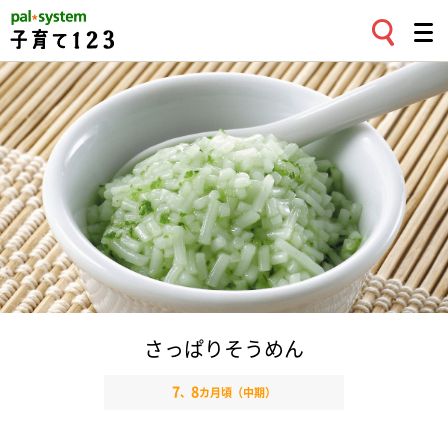
さっぱりそうめん
7
8
、
カ月頃（中期）