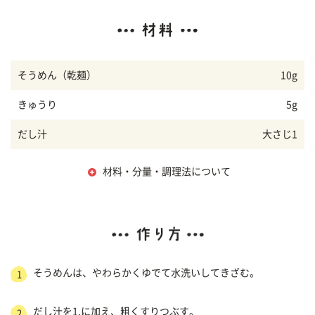
そうめん（乾麺）
10g
きゅうり
5g
だし汁
大さじ1
材料・分量・調理法について
そうめんは、やわらかくゆでて水洗いしてきざむ。
1
だし汁を1.に加え、粗くすりつぶす。
2