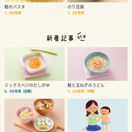
鮭のパスタ
のり豆腐
7、8カ月頃
7、8カ月頃
ミックスベジのだしがゆ
鮭と玉ねぎのうどん
5、6カ月頃（初期）
7、8カ月頃（中期）