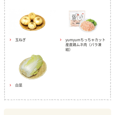
玉ねぎ
yumyumちっちゃカット
産直鶏ムネ肉（バラ凍
結）
白菜