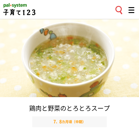
鶏肉と野菜のとろとろスープ
7
8
、
カ月頃（中期）