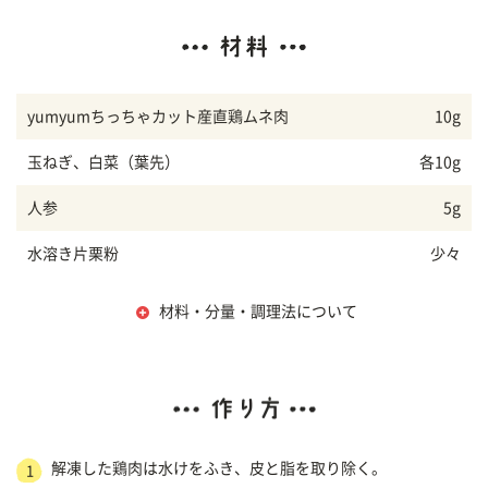
yumyumちっちゃカット産直鶏ムネ肉
10g
玉ねぎ、白菜（葉先）
各10g
人参
5g
水溶き片栗粉
少々
材料・分量・調理法について
解凍した鶏肉は水けをふき、皮と脂を取り除く。
1