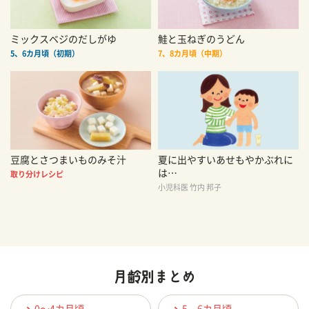
ミックスベジのだしがゆ
鮭と玉ねぎのうどん
5、6カ月頃（初期）
7、8カ月頃（中期）
豆腐とさつまいものみそ汁
夏に出やすいあせもやかぶれに
は…
取り分けレシピ
小児科医 竹内 邦子