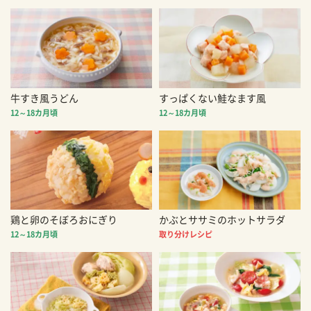
牛すき風うどん
すっぱくない鮭なます風
12～18カ月頃
12～18カ月頃
鶏と卵のそぼろおにぎり
かぶとササミのホットサラダ
12～18カ月頃
取り分けレシピ