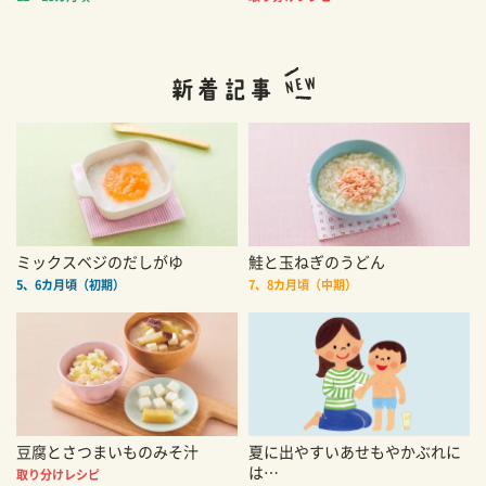
ミックスベジのだしがゆ
鮭と玉ねぎのうどん
5、6カ月頃（初期）
7、8カ月頃（中期）
豆腐とさつまいものみそ汁
夏に出やすいあせもやかぶれに
は…
取り分けレシピ