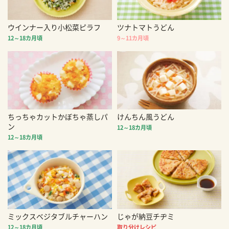
ウインナー入り小松菜ピラフ
ツナトマトうどん
12～18カ月頃
9～11カ月頃
ちっちゃカットかぼちゃ蒸しパ
けんちん風うどん
ン
12～18カ月頃
12～18カ月頃
ミックスベジタブルチャーハン
じゃが納豆チヂミ
12～18カ月頃
取り分けレシピ