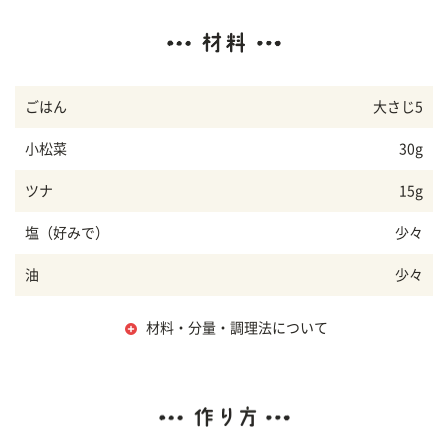
ごはん
大さじ5
小松菜
30g
ツナ
15g
塩（好みで）
少々
油
少々
材料・分量・調理法について