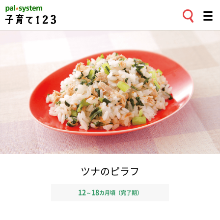
ツナのピラフ
12
18
～
カ月頃（完了期）