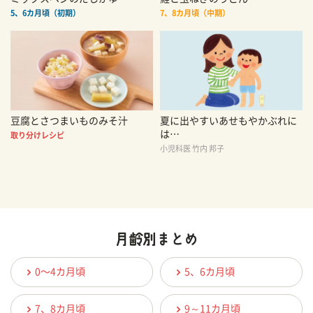
5、6カ月頃（初期）
7、8カ月頃（中期）
豆腐とさつまいものみそ汁
夏に出やすいあせもやかぶれに
は…
取り分けレシピ
小児科医 竹内 邦子
0〜4カ月頃
5、6カ月頃
7、8カ月頃
9～11カ月頃