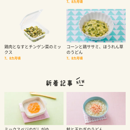
7、8カ月頃
鶏肉となすとチンゲン菜のミッ
コーンと鶏ササミ、ほうれん草
クス
のうどん
7、8カ月頃
7、8カ月頃
ミックスベジのだしがゆ
鮭と玉ねぎのうどん