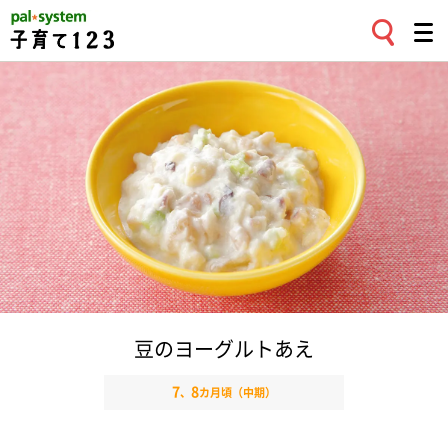
豆のヨーグルトあえ
7
8
、
カ月頃（中期）