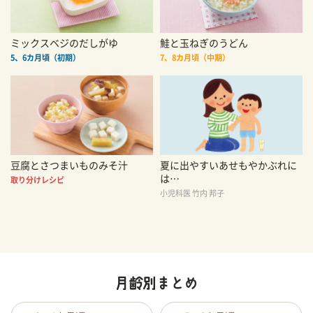
ミックスベジのだしがゆ
鮭と玉ねぎのうどん
5、6カ月頃（初期）
7、8カ月頃（中期）
豆腐とさつまいものみそ汁
夏に出やすいあせもやかぶれに
は…
取り分けレシピ
小児科医 竹内 邦子