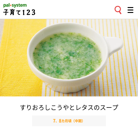
すりおろしこうやとレタスのスープ
7
8
、
カ月頃（中期）