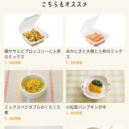
鶏ササミとブロッコリーと人参
めかじきと大根と人参のミック
のミックス
ス
7、8カ月頃
7、8カ月頃
ミックスベジタブルのくたくた
小松菜パンプキンがゆ
煮
7、8カ月頃
7、8カ月頃