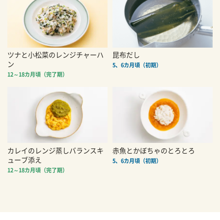
ツナと小松菜のレンジチャーハ
昆布だし
ン
5、6カ月頃（初期）
12～18カ月頃（完了期）
カレイのレンジ蒸しバランスキ
赤魚とかぼちゃのとろとろ
ューブ添え
5、6カ月頃（初期）
12～18カ月頃（完了期）