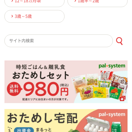
12～18カ月頃
1歳半～2歳
3歳～5歳
検索キーワード入力