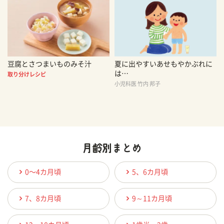
豆腐とさつまいものみそ汁
夏に出やすいあせもやかぶれに
は…
取り分けレシピ
小児科医 竹内 邦子
0〜4カ月頃
5、6カ月頃
7、8カ月頃
9～11カ月頃