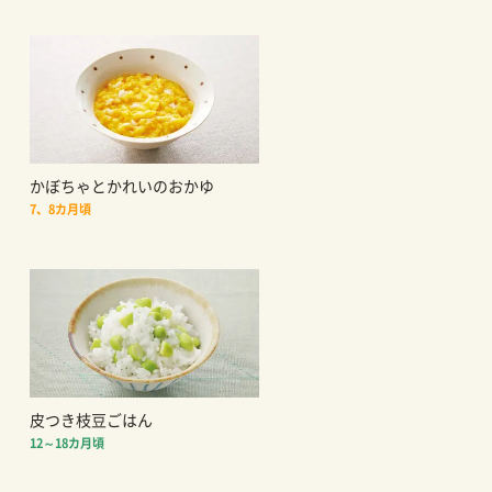
かぼちゃとかれいのおかゆ
7、8カ月頃
皮つき枝豆ごはん
12～18カ月頃