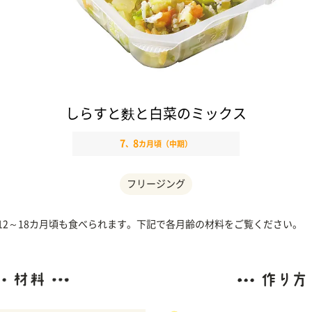
しらすと麩と白菜のミックス
7
8
、
カ月頃（中期）
フリージング
、12～18カ月頃も食べられます。下記で各月齢の材料をご覧ください。