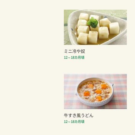
ミニ冷や奴
12～18カ月頃
牛すき風うどん
12～18カ月頃