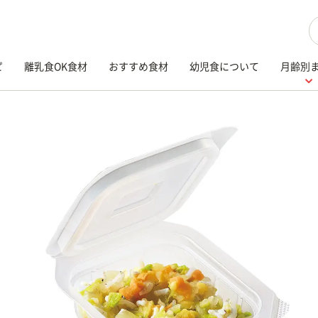
検
ピ
離乳食OK食材
おすすめ食材
幼児食について
月齢別