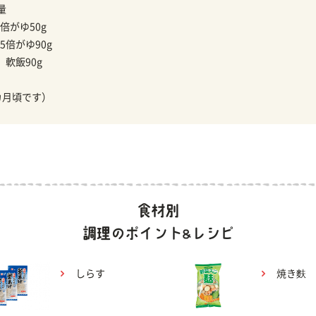
量
倍がゆ50g
5倍がゆ90g
】
軟飯90g
カ月頃です）
しらす
焼き麩