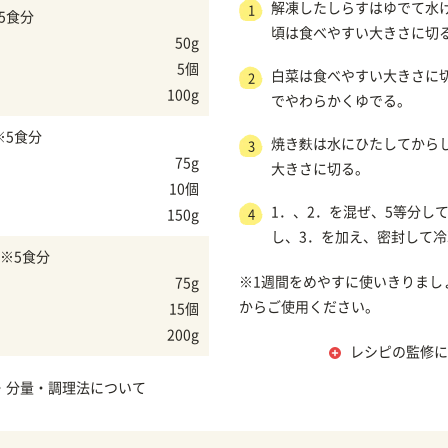
解凍したしらすはゆでて水け
1
5食分
頃は食べやすい大きさに切
50g
5個
白菜は食べやすい大きさに
2
100g
でやわらかくゆでる。
※5食分
焼き麩は水にひたしてから
3
75g
大きさに切る。
10個
1．、2．を混ぜ、5等分し
150g
4
し、3．を加え、密封して
※5食分
※1週間をめやすに使いきりまし
75g
からご使用ください。
15個
200g
レシピの監修に
・分量・調理法について