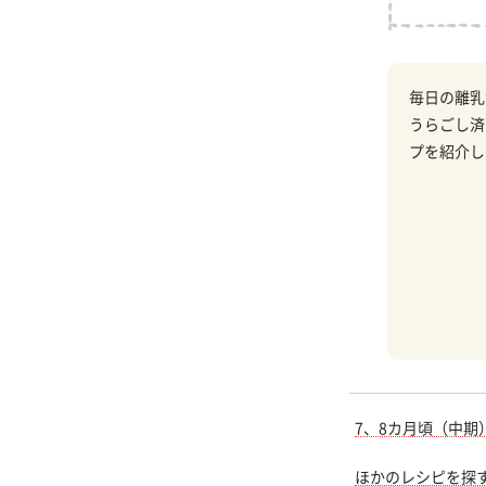
毎日の離乳
うらごし済
プを紹介し
7、8カ月頃（中期
ほかのレシピを探