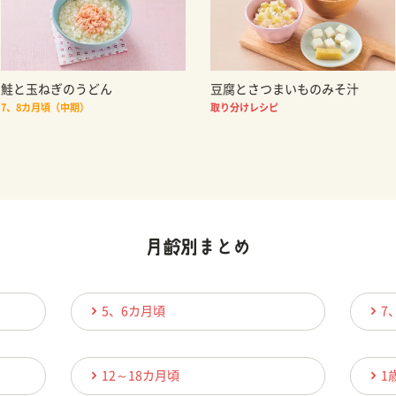
鮭と玉ねぎのうどん
豆腐とさつまいものみそ汁
7、8カ月頃（中期）
取り分けレシピ
5、6カ月頃
7
12～18カ月頃
1