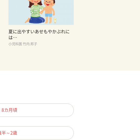
夏に出やすいあせもやかぶれに
は…
小児科医 竹内 邦子
、8カ月頃
歳半～2歳