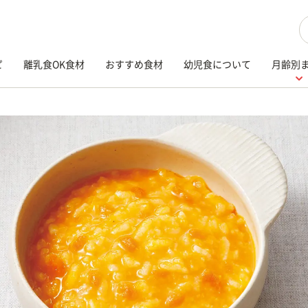
検
ピ
離乳食OK食材
おすすめ食材
幼児食について
月齢別