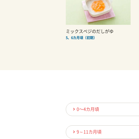
ミックスベジのだしがゆ
5、6カ月頃（初期）
0〜4カ月頃
9～11カ月頃