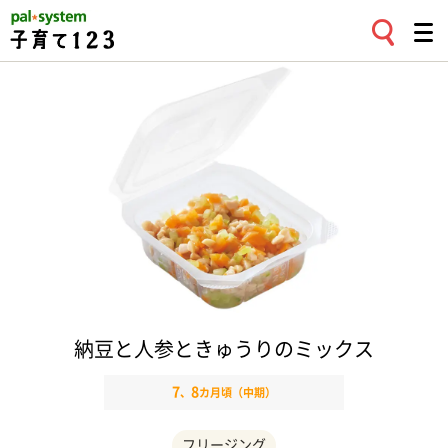
納豆と人参ときゅうりのミックス
7
8
、
カ月頃（中期）
フリージング