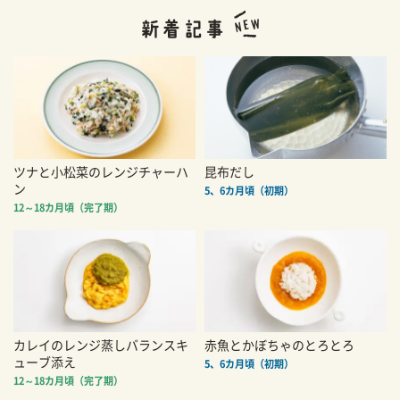
ツナと小松菜のレンジチャーハ
昆布だし
ン
5、6カ月頃（初期）
12～18カ月頃（完了期）
カレイのレンジ蒸しバランスキ
赤魚とかぼちゃのとろとろ
ューブ添え
5、6カ月頃（初期）
12～18カ月頃（完了期）