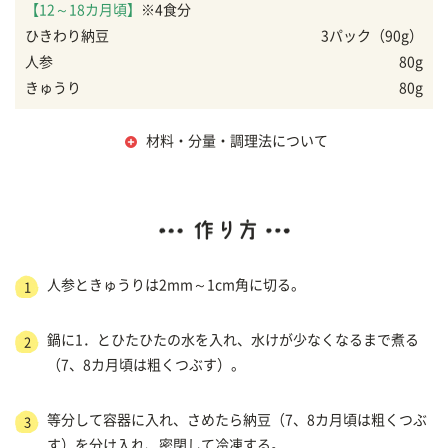
【12～18カ月頃】
※4食分
ひきわり納豆
3パック（90g）
人参
80g
きゅうり
80g
材料・分量・調理法について
人参ときゅうりは2mm～1cm角に切る。
1
鍋に1．とひたひたの水を入れ、水けが少なくなるまで煮る
2
（7、8カ月頃は粗くつぶす）。
等分して容器に入れ、さめたら納豆（7、8カ月頃は粗くつぶ
3
す）を分け入れ、密閉して冷凍する。