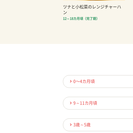
ツナと小松菜のレンジチャーハ
ン
12～18カ月頃（完了期）
0〜4カ月頃
9～11カ月頃
3歳～5歳