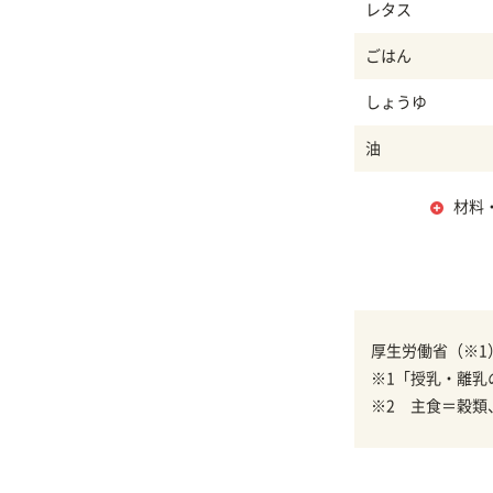
レタス
ごはん
しょうゆ
油
材料
厚生労働省（※1
※1「授乳・離乳
※2 主食＝穀類