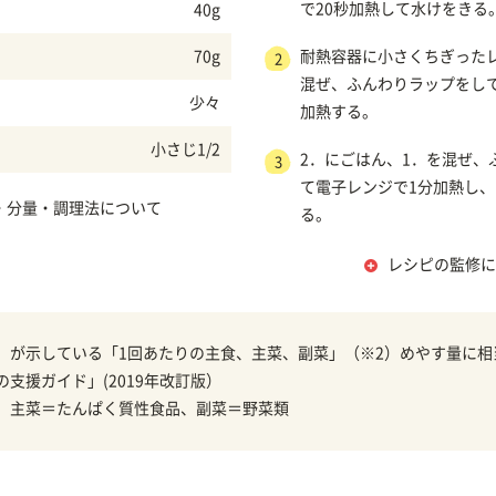
で20秒加熱して水けをきる
40g
70g
耐熱容器に小さくちぎった
2
混ぜ、ふんわりラップをして
少々
加熱する。
小さじ1/2
2．にごはん、1．を混ぜ、
3
て電子レンジで1分加熱し
・分量・調理法について
る。
レシピの監修に
）が示している「1回あたりの主食、主菜、副菜」（※2）めやす量に相
の支援ガイド」(2019年改訂版）
、主菜＝たんぱく質性食品、副菜＝野菜類