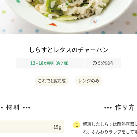
しらすとレタスのチャーハン
12
18
5分以内
～
カ月頃（完了期）
これで1食完成
レンジのみ
解凍したしらすは耐熱容器
1
15g
れ、ふんわりラップをして電