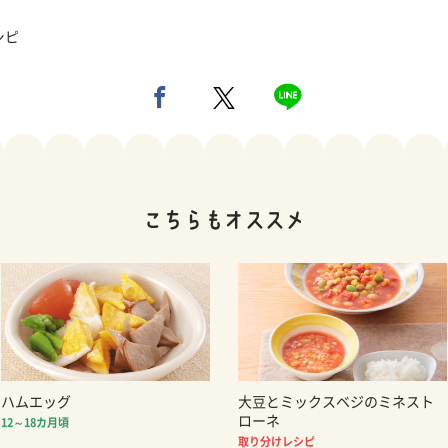
シピ
ハムエッグ
大豆とミックスベジのミネスト
ローネ
12～18カ月頃
取り分けレシピ