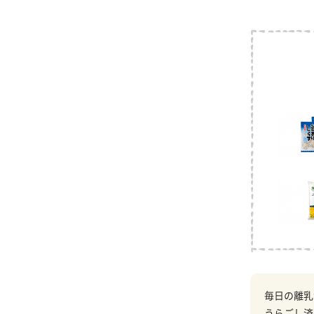
毎日の離乳
うらごし済