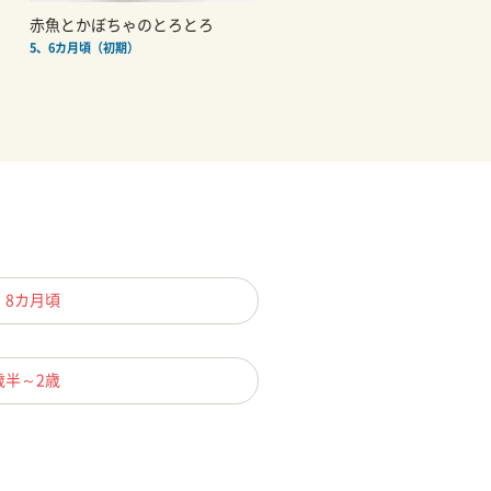
赤魚とかぼちゃのとろとろ
5、6カ月頃（初期）
、8カ月頃
歳半～2歳