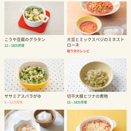
こうや豆腐のグラタン
大豆とミックスベジのミネスト
ローネ
12～18カ月頃
取り分けレシピ
ササミアスパラがゆ
切干大根とツナの煮物
9～11カ月頃
12～18カ月頃