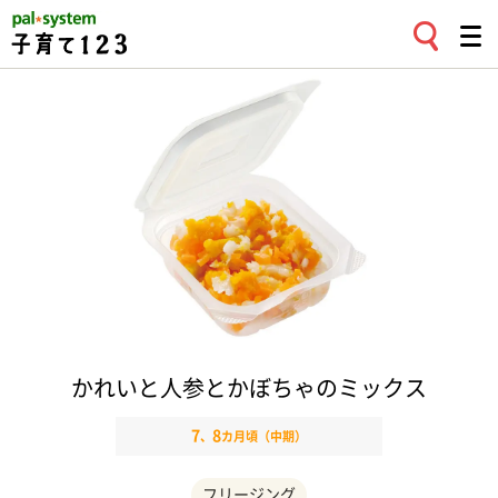
かれいと人参とかぼちゃのミックス
7
8
、
カ月頃（中期）
フリージング