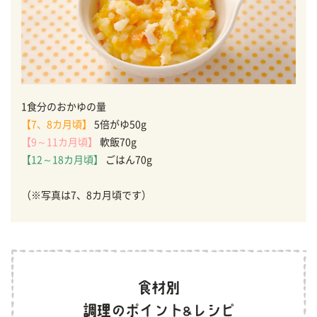
1食分のおかゆの量
【7、8カ月頃】
5倍がゆ50g
【9～11カ月頃】
軟飯70g
【12～18カ月頃】
ごはん70g
（※写真は7、8カ月頃です）