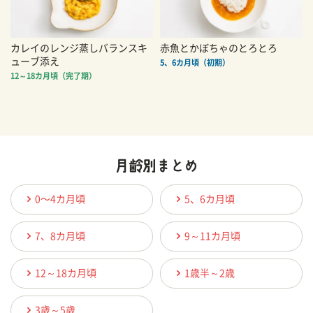
カレイのレンジ蒸しバランスキ
赤魚とかぼちゃのとろとろ
ューブ添え
5、6カ月頃（初期）
12～18カ月頃（完了期）
0〜4カ月頃
5、6カ月頃
7、8カ月頃
9～11カ月頃
12～18カ月頃
1歳半～2歳
3歳～5歳